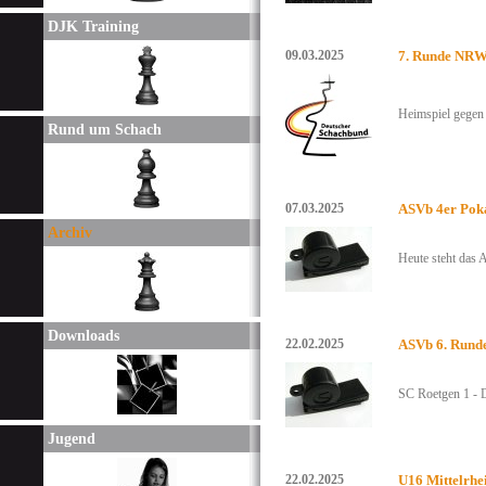
DJK Training
09.03.2025
7. Runde NRW
Heimspiel gegen
Rund um Schach
07.03.2025
ASVb 4er Poka
Archiv
Heute steht das A
Downloads
22.02.2025
ASVb 6. Rund
SC Roetgen 1 - D
Jugend
22.02.2025
U16 Mittelrhe