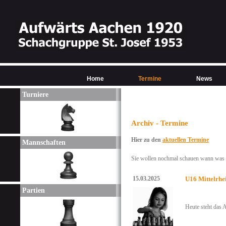
Home
Termine
News
Turniere
Archiv - Termine
Hier zu den
aktuellen Termine
Mannschaften
Sie wollen nochmal schauen wann was w
15.03.2025
U16 Mittelrhe
Partien
Heute steht das 