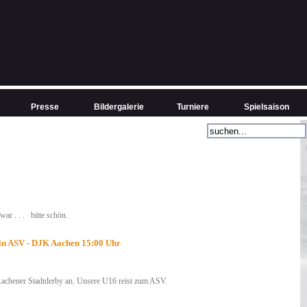
Presse
Bildergalerie
Turniere
Spielsaison
ar . . . bitte schön.
in ASV - DJK Aachen 15:00 Uhr
Aachener Stadtderby an. Unsere U16 reist zum ASV.