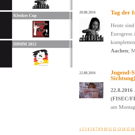
Tag der 
28.08.2016
Klenkes Cup
Heute sin
Eurogress 
kompletten
DBMM 2012
Aachen
; 
Jugend-S
22.08.2016
Sichtung
22.8.2016
(FISEC/FI
am Montag,
1
2
3
4
5
6
7
8
9
10
11
12
13
14
15
16