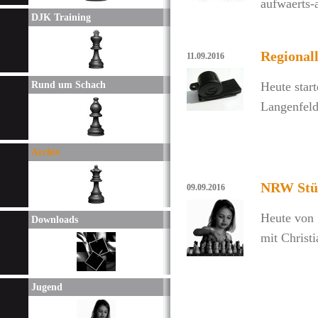
aufwaerts-
DJK Training
Regionall
11.09.2016
Rund um Schach
Heute start
Langenfeld
Archiv
NRW Stüt
09.09.2016
Heute von 
Downloads
mit Christi
Jugend