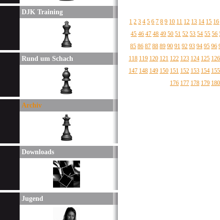
DJK Training
1
2
3
4
5
6
7
8
9
10
11
12
13
14
15
16
45
46
47
48
49
50
51
52
53
54
55
56
85
86
87
88
89
90
91
92
93
94
95
96
Rund um Schach
118
119
120
121
122
123
124
125
126
147
148
149
150
151
152
153
154
155
176
177
178
179
180
Archiv
Downloads
Jugend