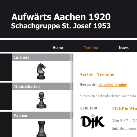
Home
Termine
News
Turniere
Archiv - Termine
Hier zu den
aktuellen Termine
Mannschaften
Sie wollen nochmal schauen wann was w
01.01.1970
FICEP in Wien
Partien
Vom 09.07. -13.0
link. Bei Intere