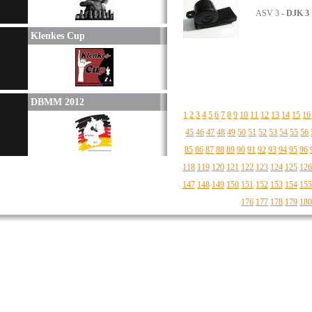
ASV 3 -
DJK 3
Klenkes Cup
DBMM 2012
1
2
3
4
5
6
7
8
9
10
11
12
13
14
15
16
45
46
47
48
49
50
51
52
53
54
55
56
85
86
87
88
89
90
91
92
93
94
95
96
118
119
120
121
122
123
124
125
126
147
148
149
150
151
152
153
154
155
176
177
178
179
180