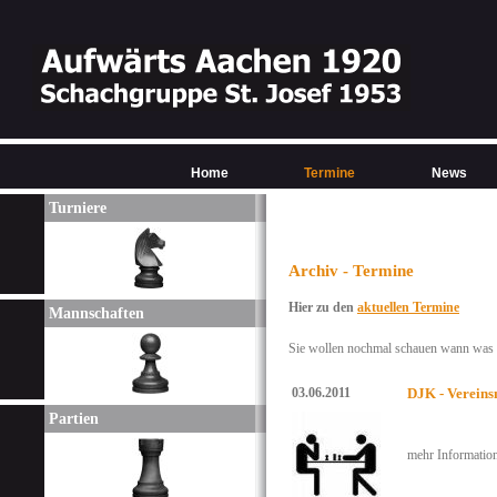
Home
Termine
News
Turniere
Archiv - Termine
Hier zu den
aktuellen Termine
Mannschaften
Sie wollen nochmal schauen wann was w
03.06.2011
DJK - Vereins
Partien
mehr Informatio