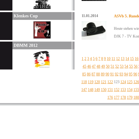
Klenkes Cup
11.01.2014
ASVb 5. Rund
Heute stehen wie
DJK 7 - TV Kon
DBMM 2012
1
2
3
4
5
6
7
8
9
10
11
12
13
14
15
16
45
46
47
48
49
50
51
52
53
54
55
56
85
86
87
88
89
90
91
92
93
94
95
96
118
119
120
121
122
123
124
125
126
147
148
149
150
151
152
153
154
155
176
177
178
179
180