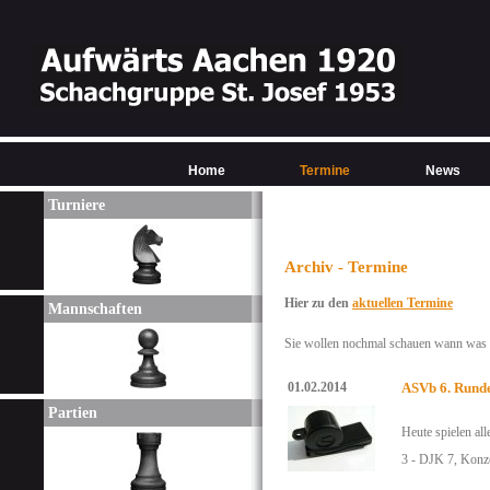
Home
Termine
News
Turniere
Archiv - Termine
Hier zu den
aktuellen Termine
Mannschaften
Sie wollen nochmal schauen wann was w
01.02.2014
ASVb 6. Rund
Partien
Heute spielen al
3 - DJK 7, Konz