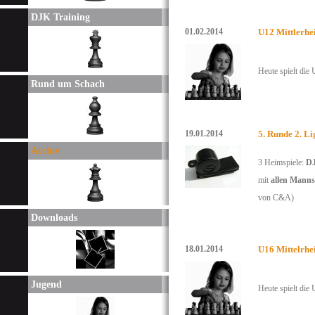
DJK Training
01.02.2014
U12 Mittlerhe
Heute spielt die 
Rund um Schach
19.01.2014
5. Runde 2. L
Archiv
3 Heimspiele:
DJ
mit
allen Manns
von C&A)
Downloads
18.01.2014
U16 Mittelrhe
Jugend
Heute spielt die
U