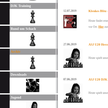
DJK Training
12.07.2019
Klenkes Blitz
Heute findet erne
vor Ort.
Hier
zur
Rund um Schach
27.06.2019
ASJ U20 Herz
Archiv
Heute spielt uns
Downloads
07.06.2019
ASJ U20 DJK 
Heute spielt uns
Jugend