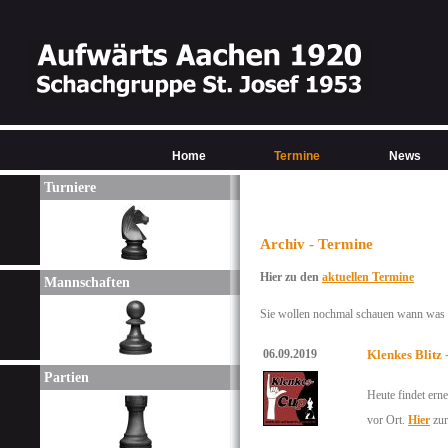
Home
Termine
News
Turniere
Archiv - Termine
Hier zu den
aktuellen Termine
Mannschaften
Sie wollen nochmal schauen wann was w
06.09.2019
Klenkes Blitz
Partien
Heute findet erne
vor Ort.
Hier
zur