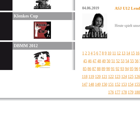
04.06.2019
ASJ U12 Lend
Klenkes Cup
Heute spielt uns
DBMM 2012
1
2
3
4
5
6
7
8
9
10
11
12
13
14
15
16
45
46
47
48
49
50
51
52
53
54
55
56
85
86
87
88
89
90
91
92
93
94
95
96
118
119
120
121
122
123
124
125
126
147
148
149
150
151
152
153
154
155
176
177
178
179
180