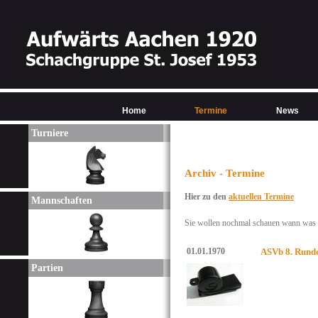
Home
Termine
News
Turniere
Archiv - Termine
Hier zu den
aktuellen Termine
Mannschaften
Sie wollen nochmal schauen wann was w
01.01.1970
ASVb 8. Rund
Partien