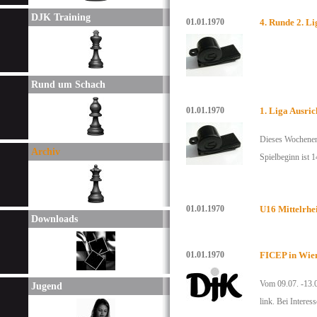
DJK Training
01.01.1970
4. Runde 2. L
Rund um Schach
01.01.1970
1. Liga Ausri
Dieses Wochenend
Archiv
Spielbeginn ist 
01.01.1970
U16 Mittelrhe
Downloads
01.01.1970
FICEP in Wien
Vom 09.07. -13.0
Jugend
link. Bei Intere