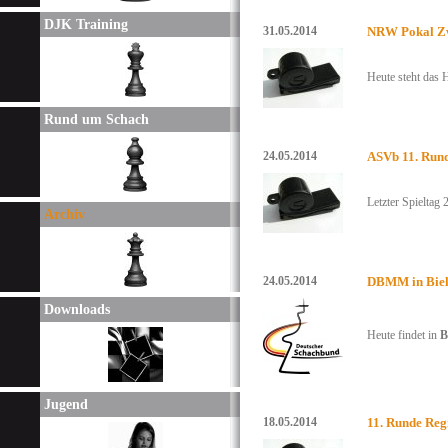
DJK Training
31.05.2014
NRW Pokal Zw
Heute steht das 
Rund um Schach
24.05.2014
ASVb 11. Run
Letzter Spieltag 
Archiv
24.05.2014
DBMM in Biel
Downloads
Heute findet in
B
Jugend
18.05.2014
11. Runde Reg