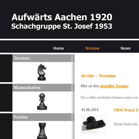
Home
Termine
News
Turniere
Archiv - Termine
Hier zu den
aktuellen Termine
Mannschaften
Sie wollen nochmal schauen wann was w
01.06.2014
NRW Pokal Zw
Partien
Heute findet das