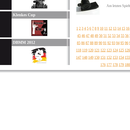
Am letzten Spiel
Klenkes Cup
1
2
3
4
5
6
7
8
9
10
11
12
13
14
15
16
45
46
47
48
49
50
51
52
53
54
55
56
DBMM 2012
85
86
87
88
89
90
91
92
93
94
95
96
118
119
120
121
122
123
124
125
126
147
148
149
150
151
152
153
154
155
176
177
178
179
180