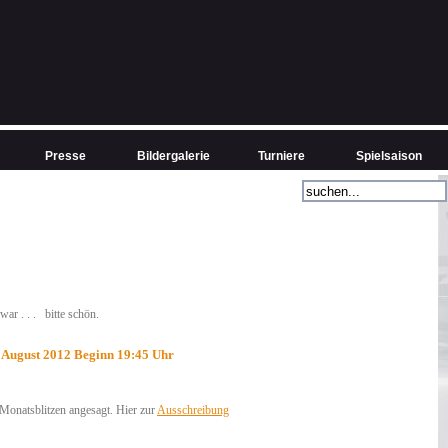
Presse
Bildergalerie
Turniere
Spielsaison
ar . . . bitte schön.
 August 2012 Beginn 19:45 Uhr
 Monatsblitzen angesagt. Hier zur
Ausschreibung