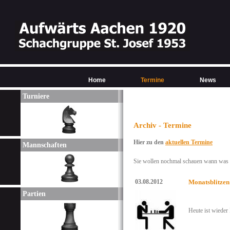
Home
Termine
News
Turniere
Archiv - Termine
Hier zu den
aktuellen Termine
Mannschaften
Sie wollen nochmal schauen wann was w
03.08.2012
Monatsblitzen
Partien
Heute ist wieder