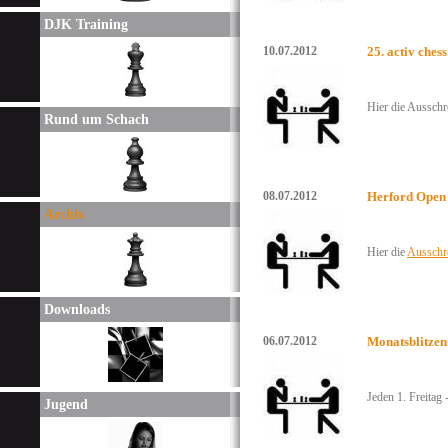
DJK Training
10.07.2012
25. activ chess
Hier die Aussch
Rund um Schach
08.07.2012
Herford Open
Archiv
Hier die
Ausschr
Downloads
06.07.2012
Monatsblitzen
Jeden 1. Freitag
Jugend