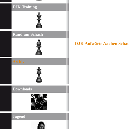
DJK Training
Rund um Schach
DJK Aufwärts Aachen Schach
Archiv
Downloads
Jugend