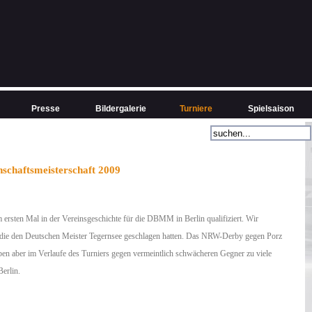
Presse
Bildergalerie
Turniere
Spielsaison
chaftsmeisterschaft 2009
ersten Mal in der Vereinsgeschichte für die DBMM in Berlin qualifiziert. Wir
die den Deutschen Meister Tegernsee geschlagen hatten. Das NRW-Derby gegen Porz
en aber im Verlaufe des Turniers gegen vermeintlich schwächeren Gegner zu viele
erlin.