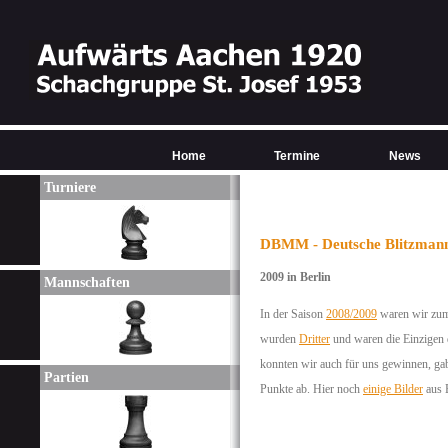
Home
Termine
News
Turniere
DBMM - Deutsche Blitzmanns
2009 in Berlin
Mannschaften
In der Saison
2008/2009
waren wir zum 
wurden
Dritter
und waren die Einzigen 
konnten wir auch für uns gewinnen, gab
Partien
Punkte ab. Hier noch
einige Bilder
aus B