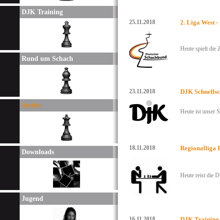
DJK Training
25.11.2018
2. Liga West -
Heute spielt die
Rund um Schach
23.11.2018
DJK Schnellsc
Archiv
Heute ist unser S
18.11.2018
Regionalliga 
Downloads
Heute reist die D
Jugend
16.11.2018
DJK Training