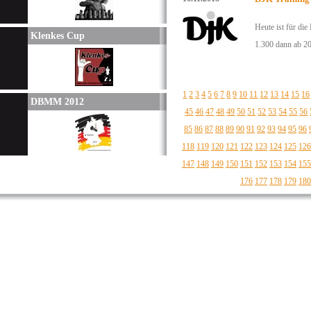
Heute ist für di
Klenkes Cup
1.300 dann ab 20
1
2
3
4
5
6
7
8
9
10
11
12
13
14
15
16
DBMM 2012
45
46
47
48
49
50
51
52
53
54
55
56
85
86
87
88
89
90
91
92
93
94
95
96
118
119
120
121
122
123
124
125
126
147
148
149
150
151
152
153
154
155
176
177
178
179
180