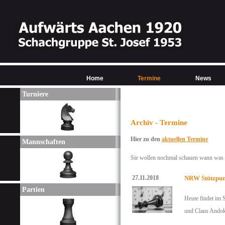
Home
Termine
News
Turniere
Archiv - Termine
Hier zu den
aktuellen Termine
Mannschaften
Sie wollen nochmal schauen wann was w
27.11.2018
NRW Stützpunk
Partien
Heute findet im S
und Claus Andok 