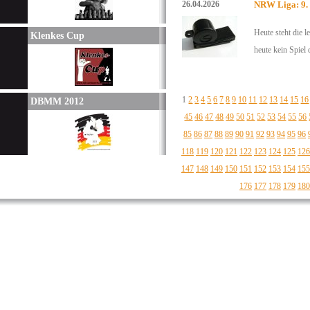
26.04.2026
NRW Liga: 9.
Heute steht die 
Klenkes Cup
heute kein Spiel 
1
2
3
4
5
6
7
8
9
10
11
12
13
14
15
16
DBMM 2012
45
46
47
48
49
50
51
52
53
54
55
56
85
86
87
88
89
90
91
92
93
94
95
96
118
119
120
121
122
123
124
125
126
147
148
149
150
151
152
153
154
155
176
177
178
179
180