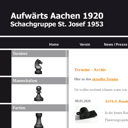
Home
Verein
News / Presse
Turniere
Termine - Archiv
Hier zu den
aktuellen Termine
Mannschaften
Sie wollen nochmal schauen wann was w
09.05.2026
ASVb 9. Rund
Partien
In der letzten Ru
Plazierungsspiele