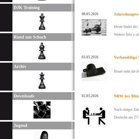
DJK Training
08.05.2026
Jahreshauptv
Heute findet die
Weitere Info´s 
Rund um Schach
03.05.2026
Verbandsliga 
Archiv
Heute steht die 
Downloads
02.05.2026
NRW 4er Blitz
Nach einiger Zeit
Deutsche am 27.0
Jugend