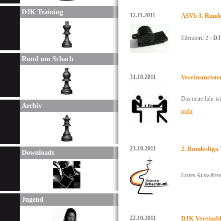
DJK Training
12.11.2011
ASVb 3. Rund
Eilendord 2 -
DJ
Rund um Schach
31.10.2011
Vereinsmeiste
Das neue Jahr i
Archiv
mehr
23.10.2011
2. Bundesliga
Downloads
Erstes Auswärtss
Jugend
22.10.2011
DJK Vereinsbl