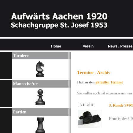
Home
Verein
News / Presse
Turniere
Termine - Archiv
Hier zu den
aktuellen Termine
Mannschaften
Sie wollen nochmal schauen wann was w
13.11.2011
3. Runde SVM 
Partien
Heute ist der 3. 