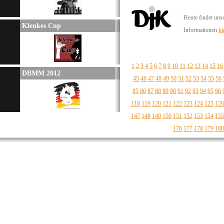
Heute findet uns
Klenkes Cup
Informationen
hi
1
2
3
4
5
6
7
8
9
10
11
12
13
14
15
16
DBMM 2012
45
46
47
48
49
50
51
52
53
54
55
56
85
86
87
88
89
90
91
92
93
94
95
96
118
119
120
121
122
123
124
125
126
147
148
149
150
151
152
153
154
155
176
177
178
179
180