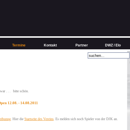
Termine
Kontakt
Partner
DWZ / Elo
ar . . . bitte schön.
pen 12.08. - 14.08.2011
eibunng
. Hier die
Startseite des Vereins
. Es melden sich noch Spieler von der DJK an.