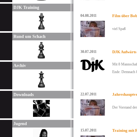
DJK Training
04.08.2011
Film über Bob
viel Spaß
Rund um Schach
30.07.2011
DJK Aufwärts
Mit 8 Mannschaft
Archiv
Ende. Demnach 8 
22.07.2011
Jahreshauptv
Downloads
Der Vorstand de
Jugend
15.07.2011
Training mit 