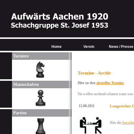
Home
Verein
News / Presse
Turniere
Termine - Archiv
Hier zu den
aktuellen Termine
Mannschaften
Sie wollen nochmal schauen wann was w
12.08.2011
Longericher O
Partien
Hier die
Ausschr