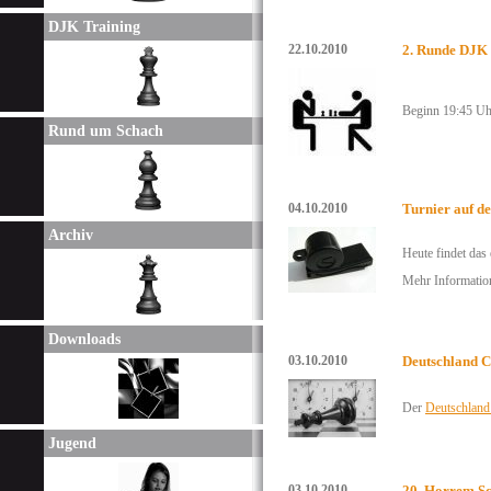
DJK Training
22.10.2010
2. Runde DJK 
Beginn 19:45 Uh
Rund um Schach
04.10.2010
Turnier auf d
Archiv
Heute findet das
Mehr Informatio
Downloads
03.10.2010
Deutschland C
Der
Deutschlan
Jugend
03.10.2010
20. Horrem Sc