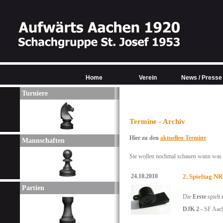
Home
Verein
News / Presse
Turniere
Termine - Archiv
Hier zu den
aktuellen Termine
Mannschaften
Sie wollen nochmal schauen wann was w
24.10.2010
2. Spieltag N
Partien
Die
Erste
spielt
DJK 2 -
SF Aac