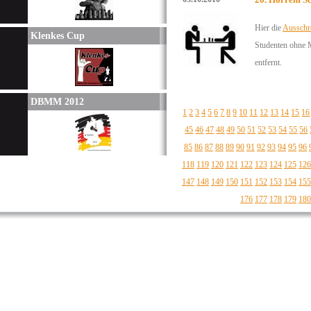
Hier die
Ausschr
Klenkes Cup
Studenten ohne 
entfernt.
DBMM 2012
1
2
3
4
5
6
7
8
9
10
11
12
13
14
15
16
45
46
47
48
49
50
51
52
53
54
55
56
85
86
87
88
89
90
91
92
93
94
95
96
118
119
120
121
122
123
124
125
126
147
148
149
150
151
152
153
154
155
176
177
178
179
180