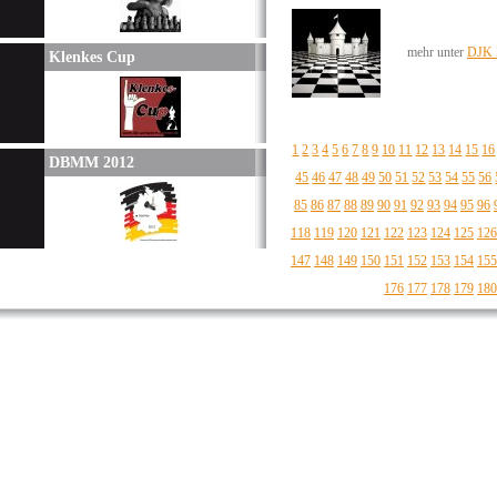
mehr unter
DJK B
Klenkes Cup
1
2
3
4
5
6
7
8
9
10
11
12
13
14
15
16
DBMM 2012
45
46
47
48
49
50
51
52
53
54
55
56
85
86
87
88
89
90
91
92
93
94
95
96
118
119
120
121
122
123
124
125
126
147
148
149
150
151
152
153
154
155
176
177
178
179
180