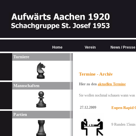
Home
Verein
News / Presse
Turniere
Termine - Archiv
Hier zu den
aktuellen Termine
Mannschaften
Sie wollen nochmal schauen wann was w
27.12.2009
Eupen Rapid 
Partien
9 Runden 15min P