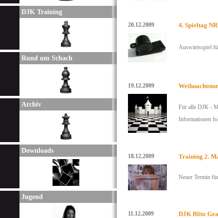
DJK Training
20.12.2009
4. Spieltag N
Auswärtsspiel fü
Rund um Schach
19.12.2009
Weihnachtstur
Archiv
Für alle DJK - 
Informationen fo
Downloads
18.12.2009
Training 2. M
Neuer Termin für
Jugend
11.12.2009
DJK Blitz Gra