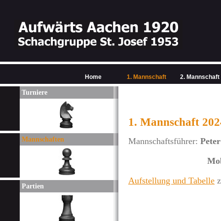
Home
1. Mannschaft
2. Mannschaft
Turniere
1. Mannschaft 202
Mannschaften
Mannschaftsführer:
Peter
Mob
Aufstellung und Tabelle
z
Partien