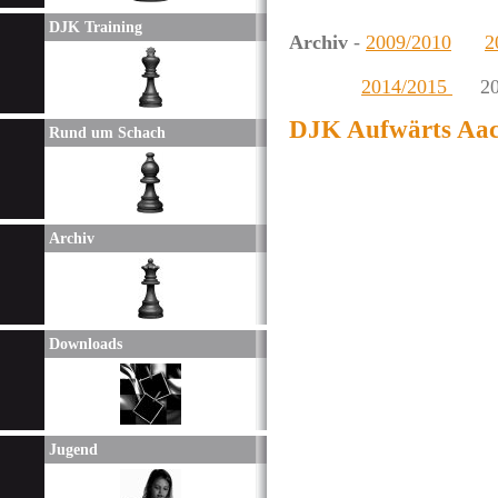
DJK Training
Archiv
-
2009/2010
2
2014/2015
201
DJK Aufwärts Aach
Rund um Schach
Archiv
Downloads
Jugend