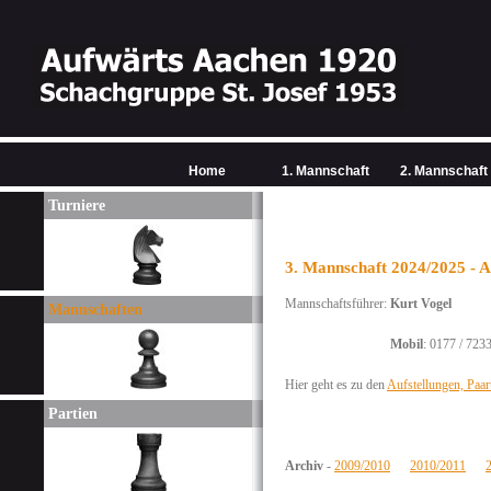
Home
1. Mannschaft
2. Mannschaft
Turniere
3. Mannschaft 2024/2025 - 
Mannschaftsführer:
Kurt Vogel
Mannschaften
Mobil
:
0177 /
723
Hier geht es zu den
Aufstellungen, Paar
Partien
Archiv
-
2009/2010
2010/2011