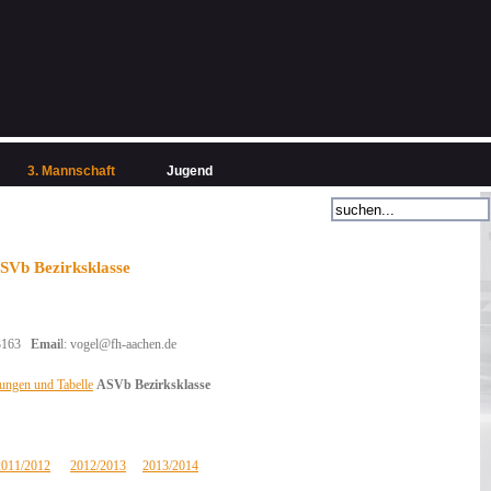
3. Mannschaft
Jugend
ASVb Bezirksklasse
3163
Emai
l:
vogel@fh-aachen.de
ungen und Tabelle
ASVb Bezirksklasse
2011/2012
2012/2013
2013/2014