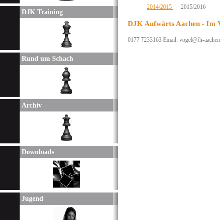
2014/2015
2015/2016
DJK Training
DJK Aufwärts Aachen - Im V
0177 7233163 Email: vogel@fh-aachen
Rund um Schach
Archiv
Downloads
Jugend