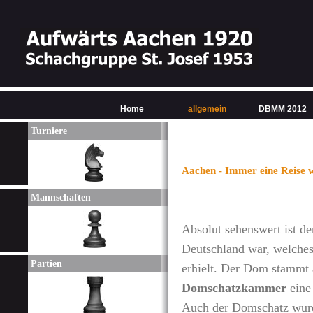
Home
allgemein
DBMM 2012
Turniere
Aachen - Immer eine Reise 
Mannschaften
Absolut sehenswert ist de
Deutschland war, welche
Partien
erhielt. Der Dom stammt a
Domschatzkammer
eine
Auch der Domschatz wurd