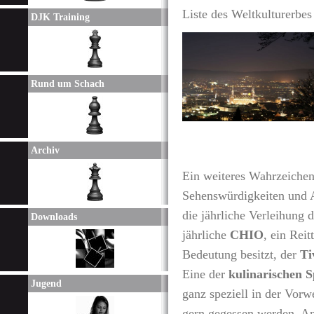
Liste des Weltkulturerb
DJK Training
Rund um Schach
Archiv
Ein weiteres Wahrzeichen 
Sehenswürdigkeiten und A
die jährliche Verleihung 
Downloads
jährliche
CHIO
, ein Reit
Bedeutung besitzt, der
Ti
Eine der
kulinarischen S
Jugend
ganz speziell in der Vor
gern gegessen werden. An 