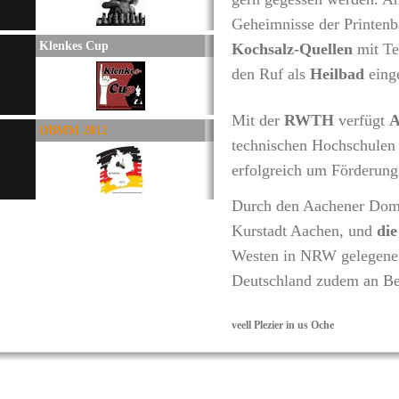
Geheimnisse der Printenb
Klenkes Cup
Kochsalz-Quellen
mit Te
den Ruf als
Heilbad
eing
Mit der
RWTH
verfügt
A
DBMM 2012
technischen Hochschulen 
erfolgreich um Förderung
Durch den Aachener Dom
Kurstadt Aachen, und
die
Westen in NRW gelegene 
Deutschland zudem 
veell Plezier in us Oche